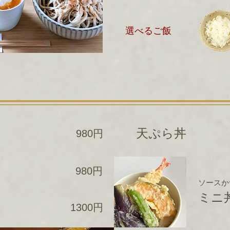
選べるご飯
丼
天ぷら丼
980円
丼
980円
ソースか
ミニ
丼
1300円