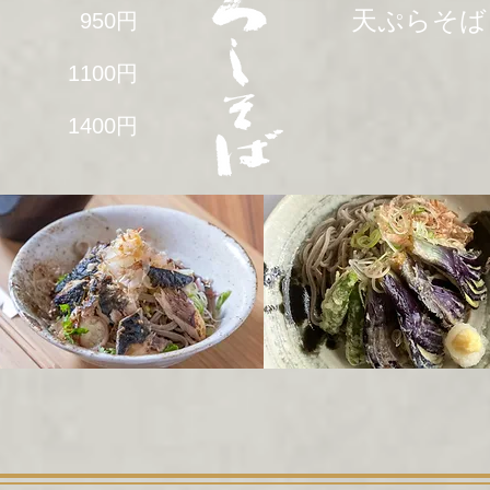
天ぷらそば
950
円
1100
円
1400
円