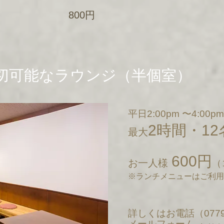
800円
切可能なラウンジ（半個室）
平日2:00pm 〜4:00pm
2時間・12
最大
600円
お一人様
（
※ランチメニューはご利用
詳しくは
お電話（0779
メールフォーム