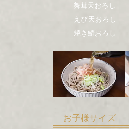
舞茸天おろし
えび天おろし
焼き鯖おろし
お子様サイズ