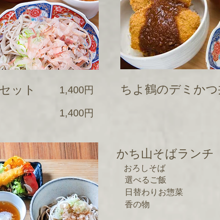
ちよ鶴のデミかつ
丼セット
1,400円
1,400円
かち山そばランチ
おろしそば
選べるご飯
日替わりお惣菜
香の物