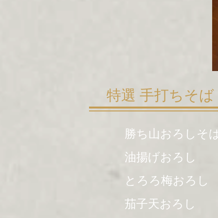
特選 手打ちそば
勝ち山おろしそ
油揚げおろし
とろろ梅おろし
茄子天おろし