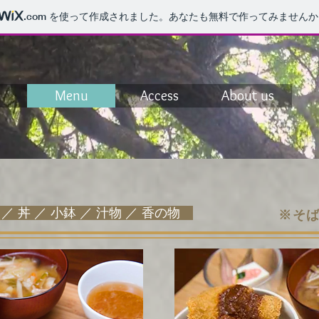
.com
を使って作成されました。あなたも無料で作ってみませんか
e
Menu
Access
About us
 丼 ／ 小鉢 ／ 汁物 ／ 香の物
※そ