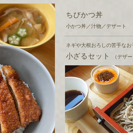
ちびかつ丼
小かつ丼／汁物／デザート
ネギや大根おろしの苦手なお
小ざるセット
（デザー