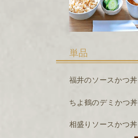
単品
福井のソースかつ
ちよ鶴のデミかつ
相盛りソースかつ