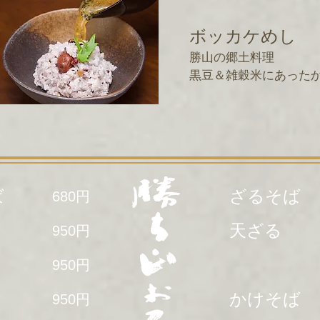
ボッカケめし
勝山の郷土料理
黒豆＆雑穀米にあった
ば
ざるそば
680円
天ざる
950
円
950
円
かけそば
950
円